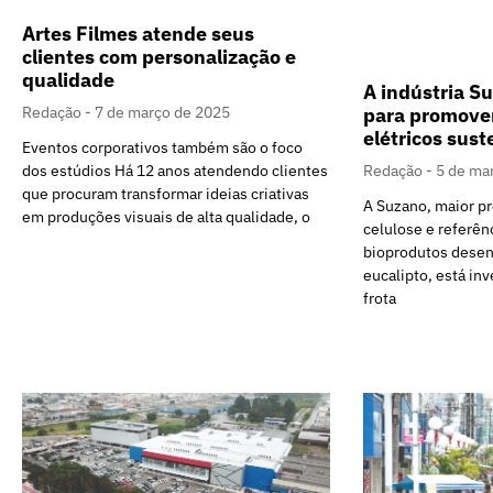
Artes Filmes atende seus
clientes com personalização e
qualidade
A indústria S
para promover
Redação
7 de março de 2025
elétricos sust
Eventos corporativos também são o foco
Redação
5 de ma
dos estúdios Há 12 anos atendendo clientes
que procuram transformar ideias criativas
A Suzano, maior p
em produções visuais de alta qualidade, o
celulose e referênc
bioprodutos desenv
eucalipto, está inv
frota