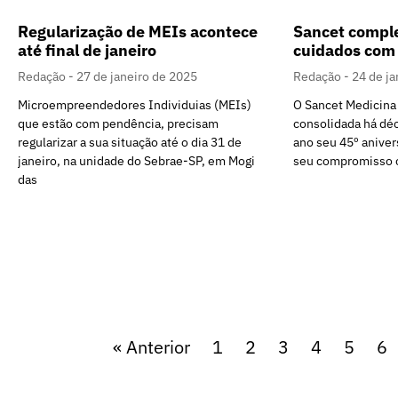
Regularização de MEIs acontece
Sancet comple
até final de janeiro
cuidados com 
Redação
27 de janeiro de 2025
Redação
24 de ja
Microempreendedores Individuias (MEIs)
O Sancet Medicina
que estão com pendência, precisam
consolidada há dé
regularizar a sua situação até o dia 31 de
ano seu 45º aniver
janeiro, na unidade do Sebrae-SP, em Mogi
seu compromisso 
das
« Anterior
1
2
3
4
5
6