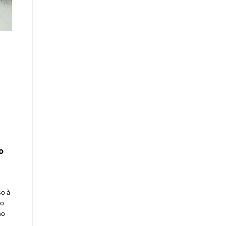
o
o à
do
no