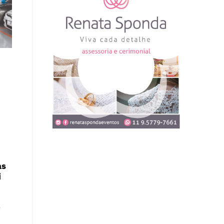
as
i
o