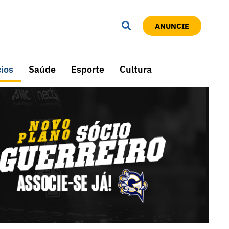
ANUNCIE
ios
Saúde
Esporte
Cultura