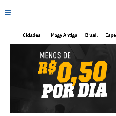
Cidades
Mogy Antiga
Brasil
Espe