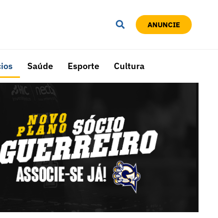
ANUNCIE
ios
Saúde
Esporte
Cultura