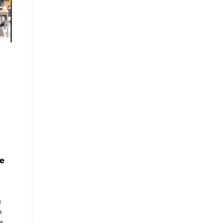
de
u
e
as