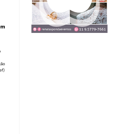
em
e
ção
ef)