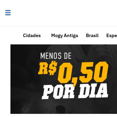
Cidades
Mogy Antiga
Brasil
Espe