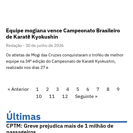
Equipe mogiana vence Campeonato Brasileiro
de Karatê Kyokushin
Redação
30 de junho de 2026
Os atletas de Mogi das Cruzes conquistaram o troféu de melhor
equipe na 34ª edição do Campeonato de Karatê Kyokushin,
realizado nos dias 27 e
« Anterior
1
2
3
4
5
6
7
8
9
10
11
12
Seguinte »
Últimas
CPTM: Greve prejudica mais de 1 milhão de
passageiros