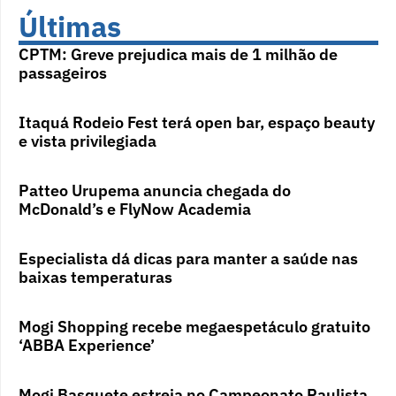
Últimas
CPTM: Greve prejudica mais de 1 milhão de
passageiros
Itaquá Rodeio Fest terá open bar, espaço beauty
e vista privilegiada
Patteo Urupema anuncia chegada do
McDonald’s e FlyNow Academia
Especialista dá dicas para manter a saúde nas
baixas temperaturas
Mogi Shopping recebe megaespetáculo gratuito
‘ABBA Experience’
Mogi Basquete estreia no Campeonato Paulista