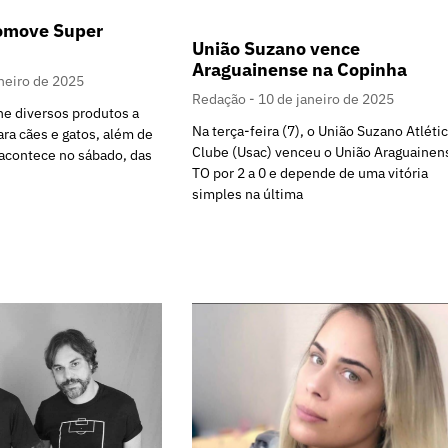
omove Super
União Suzano vence
Araguainense na Copinha
neiro de 2025
Redação
10 de janeiro de 2025
úne diversos produtos a
Na terça-feira (7), o União Suzano Atléti
ara cães e gatos, além de
Clube (Usac) venceu o União Araguainen
 acontece no sábado, das
TO por 2 a 0 e depende de uma vitória
simples na última