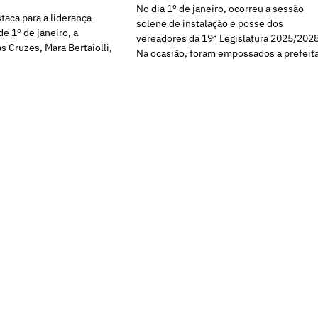
No dia 1º de janeiro, ocorreu a sessão
taca para a liderança
solene de instalação e posse dos
e 1º de janeiro, a
vereadores da 19ª Legislatura 2025/2028
s Cruzes, Mara Bertaiolli,
Na ocasião, foram empossados a prefeit