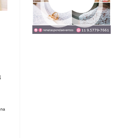
l
 na