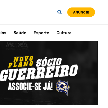
ANUNCIE
ios
Saúde
Esporte
Cultura