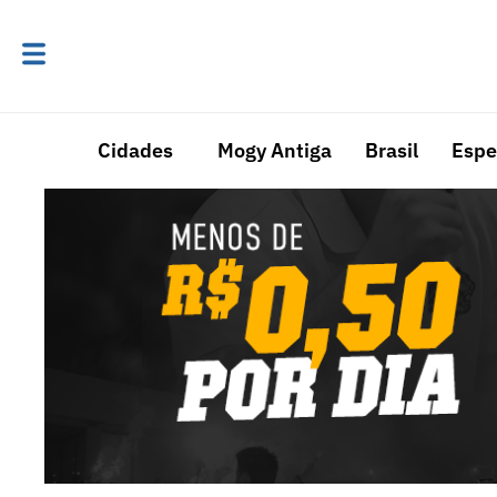
Cidades
Mogy Antiga
Brasil
Espe