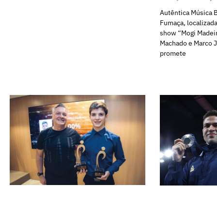
Autêntica Música B
Fumaça, localizad
show “Mogi Madeir
Machado e Marco Ju
promete