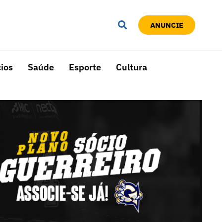
ANUNCIE
ios
Saúde
Esporte
Cultura