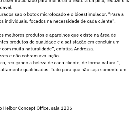
o laser fracionado para melhorar a textura da pele, reduzir sin
dável.
urados são o botox microfocado e o bioestimulador. “Para a
 individuais, focados na necessidade de cada cliente”,
 os melhores produtos e aparelhos que existe na área de
ntes produtos de qualidade e a satisfação em concluir um
 com muita naturalidade”, enfatiza Andrezza.
ezes e não cobram avaliação.
ca, realçando a beleza de cada cliente, de forma natural”,
s altamente qualificados. Tudo para que não seja somente um
o Helbor Concept Office, sala 1206