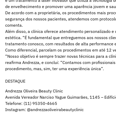
é um tratamento a laser inovador que utiliza a tecnologia d
de envelhecimento e promover uma aparência jovem e sau
De acordo com a proprietária, os procedimentos mais proc
segurança dos nossos pacientes, atendemos com protocolos
comenta.
Além disso, a clínica oferece atendimento personalizado e
estética. “É fundamental que entreguemos aos nossos clie
tratamento conosco, com resultados de alta performance e
Como diferencial, parcelam os procedimentos em até 12 v
“Nosso objetivo é sempre trazer novas técnicas para a clíni
reafirma Andrezza, e conclui: “Contamos com profissionai
procedimento, mas, sim, ter uma experiência única”.
DESTAQUE
Andrezza Oliveira Beauty Clinic
Avenida Vereador Narciso Yague Guimarães, 1145 – Edifíci
Telefone: (11) 95350-4665
Instagram: @andrezzaoliveirabeautyclinic