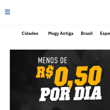
Cidades
Mogy Antiga
Brasil
Espe