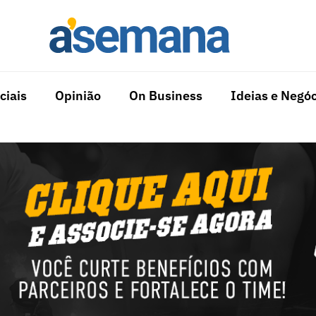
ciais
Opinião
On Business
Ideias e Negóc