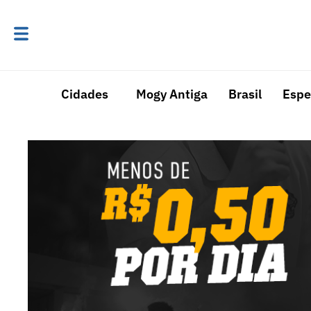
Cidades
Mogy Antiga
Brasil
Espe