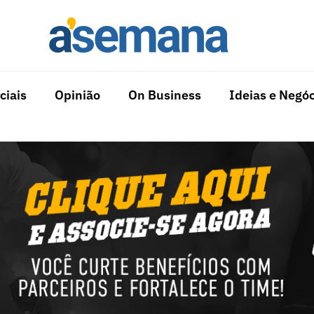
ciais
Opinião
On Business
Ideias e Negóc