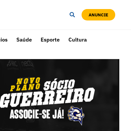
ANUNCIE
ios
Saúde
Esporte
Cultura