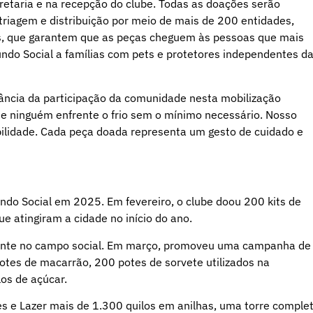
retaria e na recepção do clube. Todas as doações serão
triagem e distribuição por meio de mais de 200 entidades,
as, que garantem que as peças cheguem às pessoas que mais
undo Social a famílias com pets e protetores independentes d
rtância da participação da comunidade nesta mobilização
ue ninguém enfrente o frio sem o mínimo necessário. Nosso
lidade. Cada peça doada representa um gesto de cuidado e
do Social em 2025. Em fevereiro, o clube doou 200 kits de
e atingiram a cidade no início do ano.
tante no campo social. Em março, promoveu uma campanha de
cotes de macarrão, 200 potes de sorvete utilizados na
los de açúcar.
s e Lazer mais de 1.300 quilos em anilhas, uma torre comple