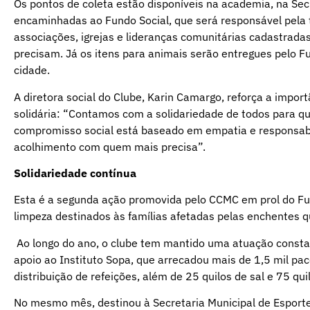
Os pontos de coleta estão disponíveis na academia, na Sec
encaminhadas ao Fundo Social, que será responsável pela 
associações, igrejas e lideranças comunitárias cadastrad
precisam. Já os itens para animais serão entregues pelo F
cidade.
A diretora social do Clube, Karin Camargo, reforça a impo
solidária: “Contamos com a solidariedade de todos para q
compromisso social está baseado em empatia e responsabi
acolhimento com quem mais precisa”.
Solidariedade contínua
Esta é a segunda ação promovida pelo CCMC em prol do Fun
limpeza destinados às famílias afetadas pelas enchentes qu
Ao longo do ano, o clube tem mantido uma atuação cons
apoio ao Instituto Sopa, que arrecadou mais de 1,5 mil pa
distribuição de refeições, além de 25 quilos de sal e 75 qui
No mesmo mês, destinou à Secretaria Municipal de Esporte