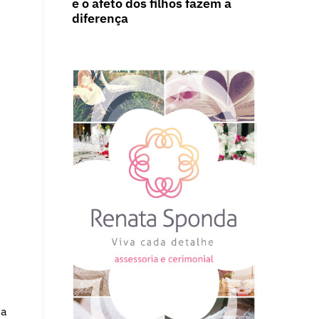
e o afeto dos filhos fazem a
diferença
a
ta