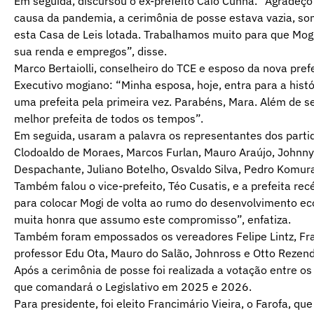
Em seguida, discursou o ex-prefeito Caio Cunha. “Agradeço 
causa da pandemia, a cerimônia de posse estava vazia, som
esta Casa de Leis lotada. Trabalhamos muito para que Mog
sua renda e empregos”, disse.
Marco Bertaiolli, conselheiro do TCE e esposo da nova pre
Executivo mogiano: “Minha esposa, hoje, entra para a hist
uma prefeita pela primeira vez. Parabéns, Mara. Além de se
melhor prefeita de todos os tempos”.
Em seguida, usaram a palavra os representantes dos parti
Clodoaldo de Moraes, Marcos Furlan, Mauro Araújo, Johnny 
Despachante, Juliano Botelho, Osvaldo Silva, Pedro Komur
Também falou o vice-prefeito, Téo Cusatis, e a prefeita r
para colocar Mogi de volta ao rumo do desenvolvimento eco
muita honra que assumo este compromisso”, enfatiza.
Também foram empossados os vereadores Felipe Lintz, Fran
professor Edu Ota, Mauro do Salão, Johnross e Otto Rezend
Após a cerimônia de posse foi realizada a votação entre o
que comandará o Legislativo em 2025 e 2026.
Para presidente, foi eleito Francimário Vieira, o Farofa, 