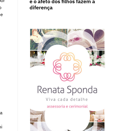
por
e o afeto dos filhos fazem a
diferença
o
se
ra
mi