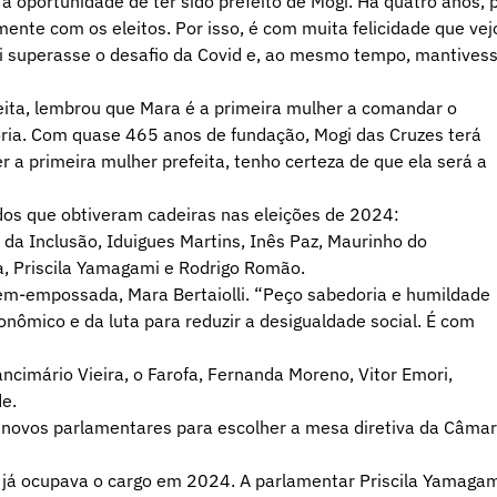
a oportunidade de ter sido prefeito de Mogi. Há quatro anos, 
ente com os eleitos. Por isso, é com muita felicidade que vej
i superasse o desafio da Covid e, ao mesmo tempo, mantives
feita, lembrou que Mara é a primeira mulher a comandar o
ória. Com quase 465 anos de fundação, Mogi das Cruzes terá
r a primeira mulher prefeita, tenho certeza de que ela será a
dos que obtiveram cadeiras nas eleições de 2024:
da Inclusão, Iduigues Martins, Inês Paz, Maurinho do
a, Priscila Yamagami e Rodrigo Romão.
ecém-empossada, Mara Bertaiolli. “Peço sabedoria e humildade
nômico e da luta para reduzir a desigualdade social. É com
cimário Vieira, o Farofa, Fernanda Moreno, Vitor Emori,
e.
s novos parlamentares para escolher a mesa diretiva da Câma
que já ocupava o cargo em 2024. A parlamentar Priscila Yamaga