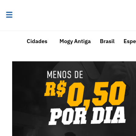
Cidades
Mogy Antiga
Brasil
Espe