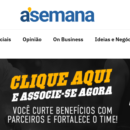
ciais
Opinião
On Business
Ideias e Negóc