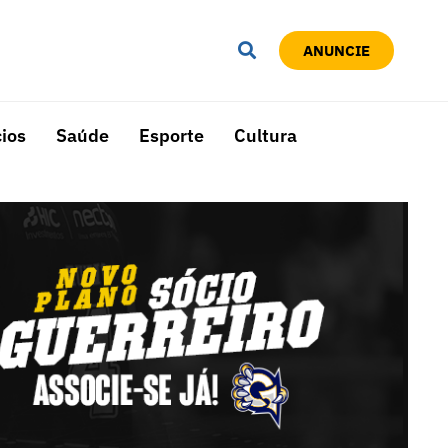
ANUNCIE
ios
Saúde
Esporte
Cultura