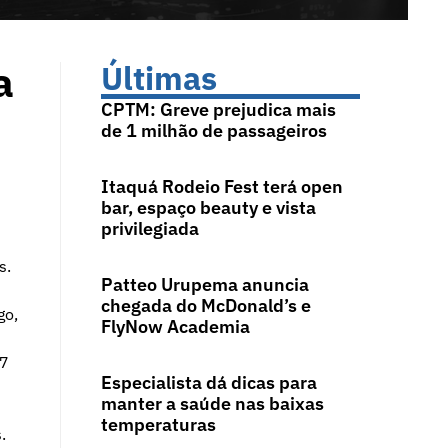
a
Últimas
CPTM: Greve prejudica mais
de 1 milhão de passageiros
Itaquá Rodeio Fest terá open
bar, espaço beauty e vista
privilegiada
s.
Patteo Urupema anuncia
chegada do McDonald’s e
go,
FlyNow Academia
27
Especialista dá dicas para
manter a saúde nas baixas
temperaturas
.