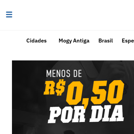
Cidades
Mogy Antiga
Brasil
Espe