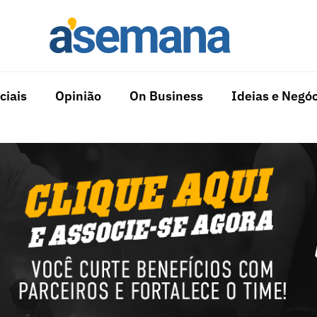
ciais
Opinião
On Business
Ideias e Negóc