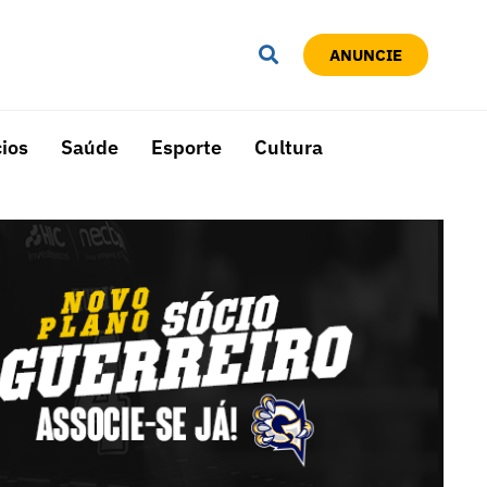
ANUNCIE
ios
Saúde
Esporte
Cultura