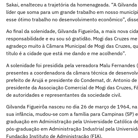
Sakai, enalteceu a trajetória da homenageada. “A Gilvanda
líder que soma para um grande trabalho em nosso município
esse ótimo trabalho no desenvolvimento econômico”, disse
Ao final da solenidade, Gilvanda Figueirôa, a mais nova c
responsabilidade e eu sou só gratidão. Mogi das Cruzes m
agradeço muito à Câmara Municipal de Mogi das Cruzes, q
título é a cidade que está me dando e me acolhendo”.
A solenidade foi presidida pela vereadora Malu Fernandes
presentes a coordenadora da câmara técnica de desenvol
prefeito de Arujá e presidente do Condemat, dr. Antonio de
presidente da Associação Comercial de Mogi das Cruzes, F
de autoridades e representantes da sociedade civil.
Gilvanda Figueirôa nasceu no dia 26 de março de 1964, n
sua infância, mudou-se com a família para Campinas (SP) e
graduação em Administração pela Universidade Católica 
pós-graduação em Administração Industrial pela Universi
Fundação Instituto de Administração (FIA).