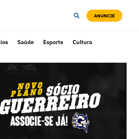
ANUNCIE
ios
Saúde
Esporte
Cultura