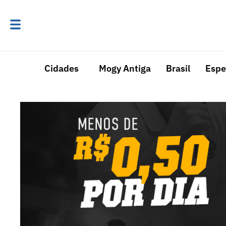
Cidades
Mogy Antiga
Brasil
Espe