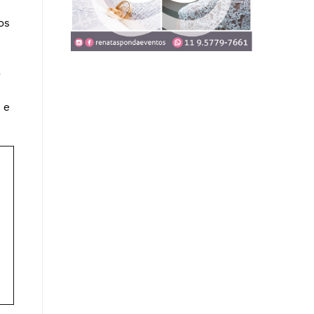
os
o
 e