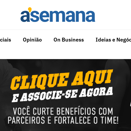
ciais
Opinião
On Business
Ideias e Negóc