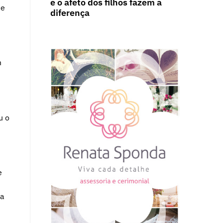
e o afeto dos filhos fazem a
de
diferença
m
u o
e
ma