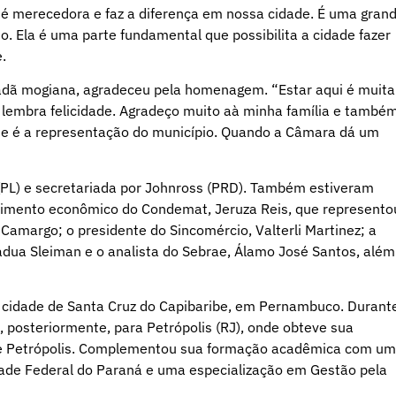
 é merecedora e faz a diferença em nossa cidade. É uma gran
. Ela é uma parte fundamental que possibilita a cidade fazer
.
idadã mogiana, agradeceu pela homenagem. “Estar aqui é muita
e lembra felicidade. Agradeço muito aà minha família e també
ue é a representação do município. Quando a Câmara dá um
 (PL) e secretariada por Johnross (PRD). Também estiveram
vimento econômico do Condemat, Jeruza Reis, que represento
 Camargo; o presidente do Sincomércio, Valterli Martinez; a
ádua Sleiman e o analista do Sebrae, Álamo José Santos, além
a cidade de Santa Cruz do Capibaribe, em Pernambuco. Durant
, posteriormente, para Petrópolis (RJ), onde obteve sua
de Petrópolis. Complementou sua formação acadêmica com u
dade Federal do Paraná e uma especialização em Gestão pela