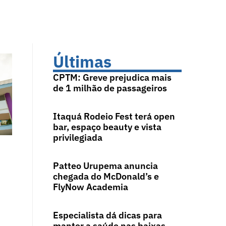
Últimas
CPTM: Greve prejudica mais
de 1 milhão de passageiros
Itaquá Rodeio Fest terá open
bar, espaço beauty e vista
privilegiada
Patteo Urupema anuncia
chegada do McDonald’s e
FlyNow Academia
Especialista dá dicas para
manter a saúde nas baixas