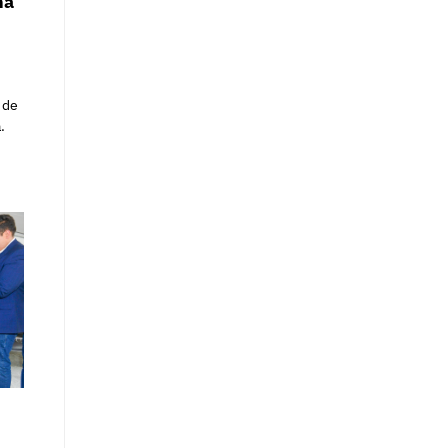
na
 de
.