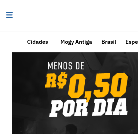
Cidades
Mogy Antiga
Brasil
Espe