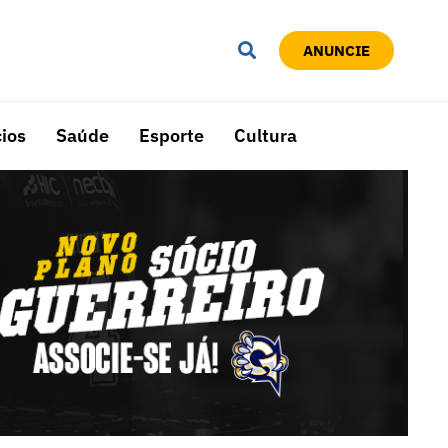
ANUNCIE
ios
Saúde
Esporte
Cultura