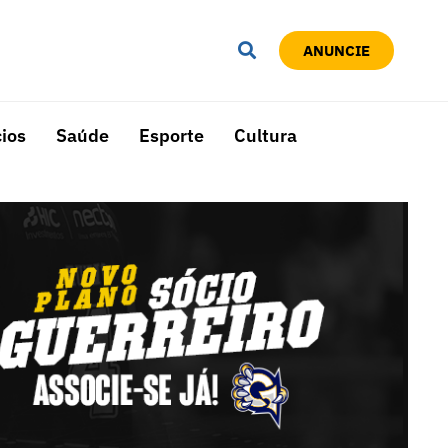
ANUNCIE
ios
Saúde
Esporte
Cultura