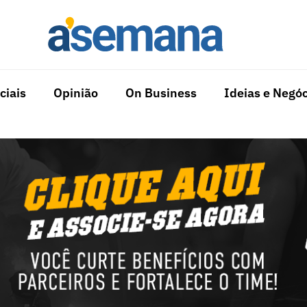
ciais
Opinião
On Business
Ideias e Negóc