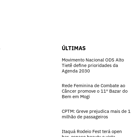
S
ÚLTIMAS
Movimento Nacional ODS Alto
Tietê define prioridades da
Agenda 2030
Rede Feminina de Combate ao
Câncer promove o 11º Bazar do
Bem em Mogi
CPTM: Greve prejudica mais de 1
milhão de passageiros
Itaquá Rodeio Fest terá open
bar, espaço beauty e vista