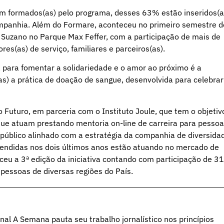
am formados(as) pelo programa, desses 63% estão inseridos(a
ompanhia. Além do Formare, aconteceu no primeiro semestre d
 Suzano no Parque Max Feffer, com a participação de mais de
es(as) de serviço, familiares e parceiros(as).
a para fomentar a solidariedade e o amor ao próximo é a
s) a prática de doação de sangue, desenvolvida para celebrar
Futuro, em parceria com o Instituto Joule, que tem o objetiv
 que atuam prestando mentoria on-line de carreira para pesso
 público alinhado com a estratégia da companhia de diversida
endidas nos dois últimos anos estão atuando no mercado de
eu a 3ª edição da iniciativa contando com participação de 31
pessoas de diversas regiões do País.
al A Semana pauta seu trabalho jornalístico nos princípios