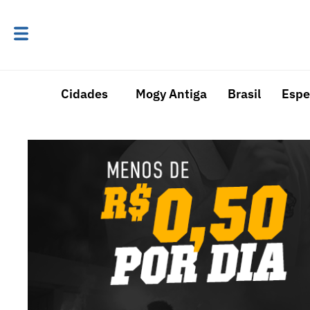
Cidades
Mogy Antiga
Brasil
Espe