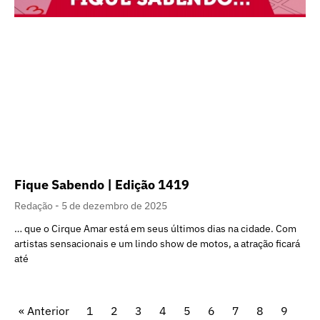
Fique Sabendo | Edição 1419
Redação
5 de dezembro de 2025
… que o Cirque Amar está em seus últimos dias na cidade. Com
artistas sensacionais e um lindo show de motos, a atração ficará
até
« Anterior
1
2
3
4
5
6
7
8
9