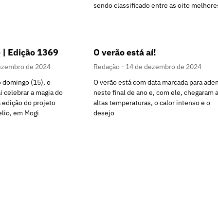
sendo classificado entre as oito melhore
 | Edição 1369
O verão está aí!
ezembro de 2024
Redação
14 de dezembro de 2024
o domingo (15), o
O verão está com data marcada para aden
ai celebrar a magia do
neste final de ano e, com ele, chegaram 
 edição do projeto
altas temperaturas, o calor intenso e o
elio, em Mogi
desejo