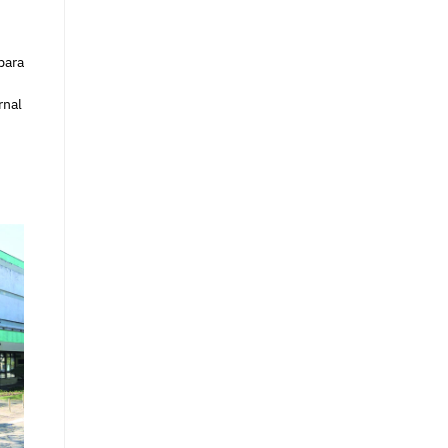
para
rnal