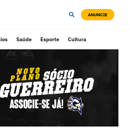
ANUNCIE
ios
Saúde
Esporte
Cultura