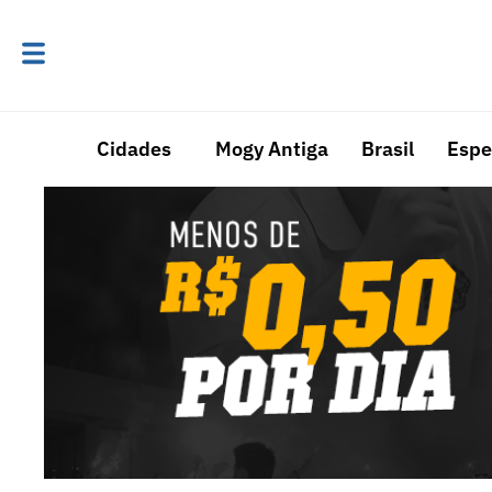
Cidades
Mogy Antiga
Brasil
Espe