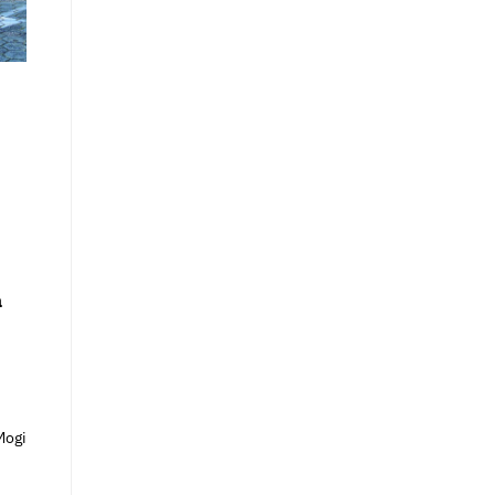
á
Mogi