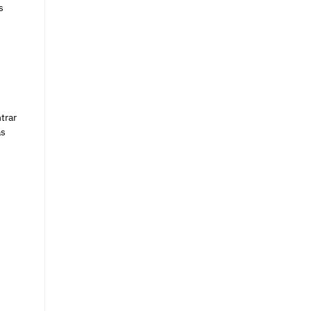
s
trar
as