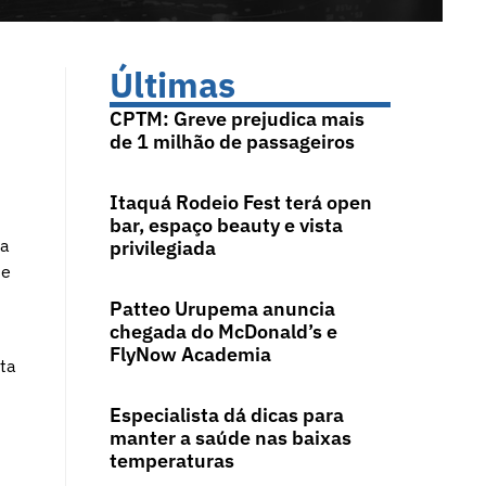
Últimas
CPTM: Greve prejudica mais
de 1 milhão de passageiros
Itaquá Rodeio Fest terá open
bar, espaço beauty e vista
da
privilegiada
 e
Patteo Urupema anuncia
chegada do McDonald’s e
FlyNow Academia
ta
Especialista dá dicas para
manter a saúde nas baixas
temperaturas