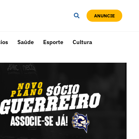
ANUNCIE
ios
Saúde
Esporte
Cultura