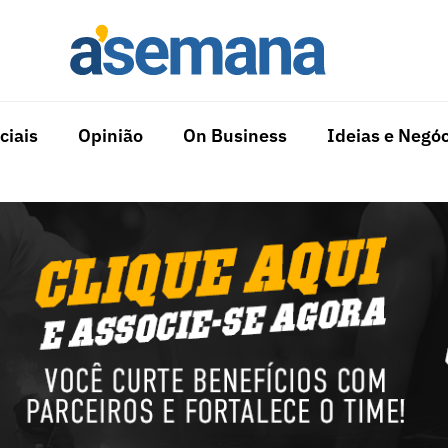
ciais
Opinião
On Business
Ideias e Negóc