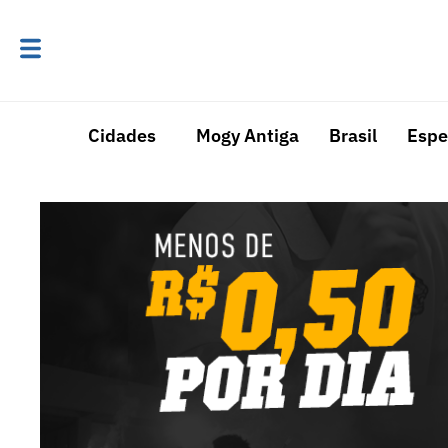
Cidades
Mogy Antiga
Brasil
Espe