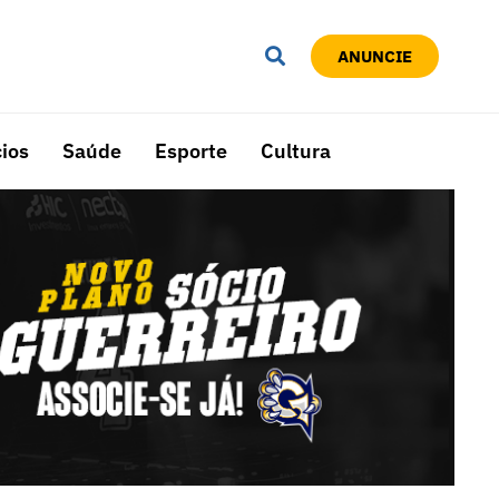
ANUNCIE
ios
Saúde
Esporte
Cultura