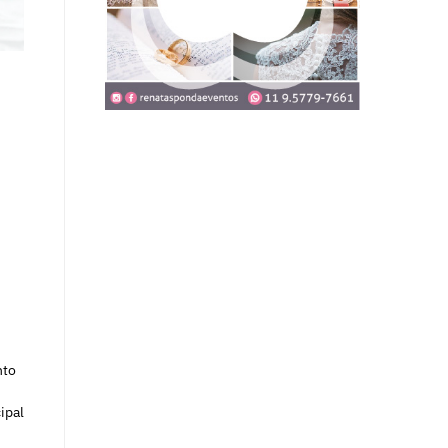
nto
ipal