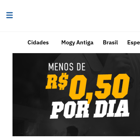
Cidades
Mogy Antiga
Brasil
Espe