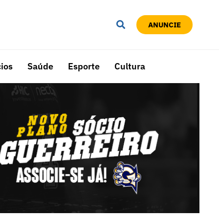
ANUNCIE
ios
Saúde
Esporte
Cultura