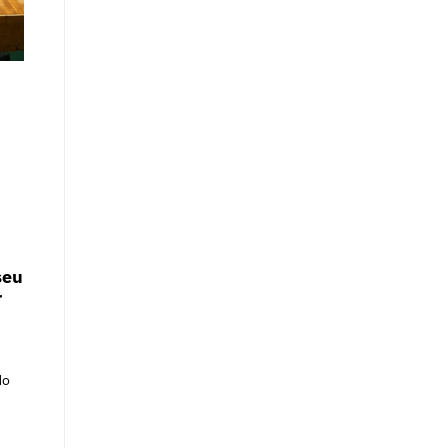
seu
r
do