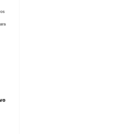
vos
para
vo