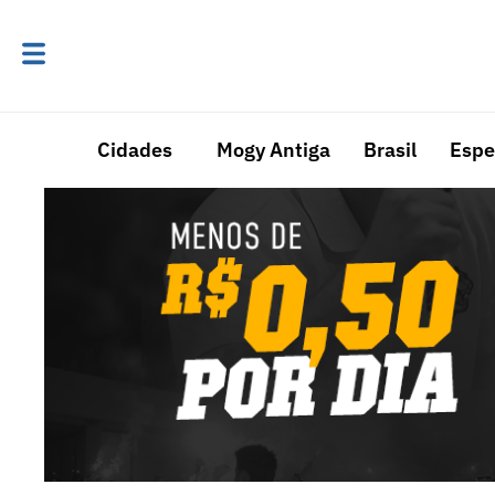
Cidades
Mogy Antiga
Brasil
Espe