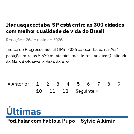
Itaquaquecetuba-SP está entre as 300 cidades
com melhor qualidade de vida do Brasil
Redação
26 de maio de 2026
Índice de Progresso Social (IPS) 2026 coloca Itaquá na 293ª
posição entre os 5.570 municípios brasileiros; no eixo Qualidade
do Meio Ambiente, cidade do Alto
« Anterior
1
2
3
4
5
6
7
8
9
10
11
12
Seguinte »
Últimas
Pod.Falar com Fabíola Pupo – Sylvio Alkimin