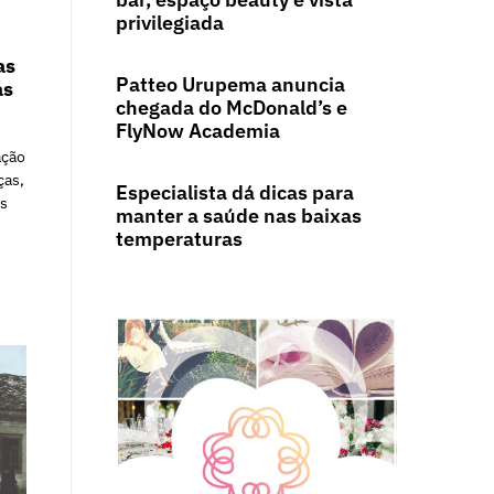
privilegiada
as
Patteo Urupema anuncia
as
chegada do McDonald’s e
FlyNow Academia
ação
ças,
Especialista dá dicas para
as
manter a saúde nas baixas
temperaturas