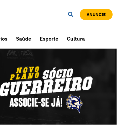
ANUNCIE
ios
Saúde
Esporte
Cultura