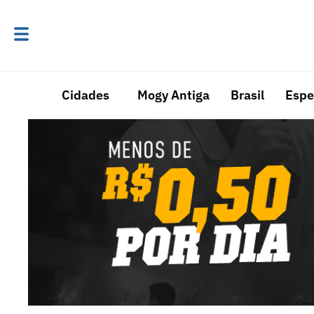
Cidades
Mogy Antiga
Brasil
Espe