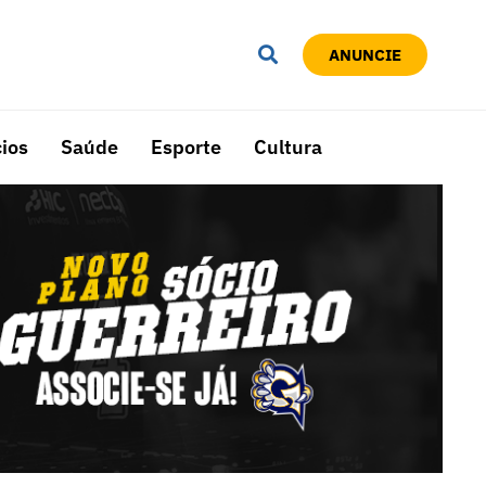
ANUNCIE
ios
Saúde
Esporte
Cultura