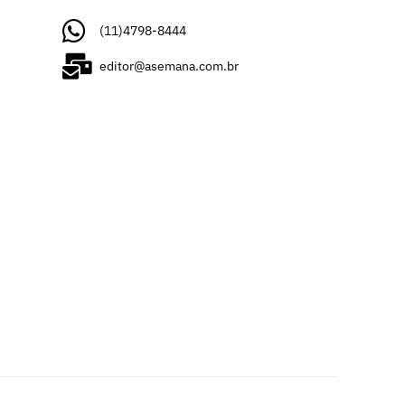
(11)4798-8444
editor@asemana.com.br