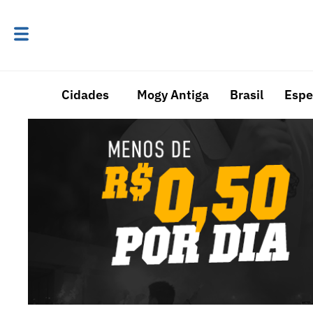
Cidades
Mogy Antiga
Brasil
Espe