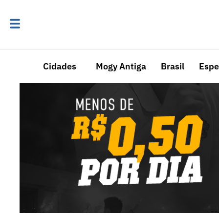
Cidades
Mogy Antiga
Brasil
Espe