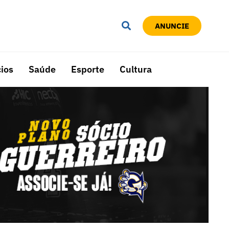
ANUNCIE
ios
Saúde
Esporte
Cultura