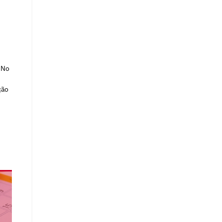
 No
ção