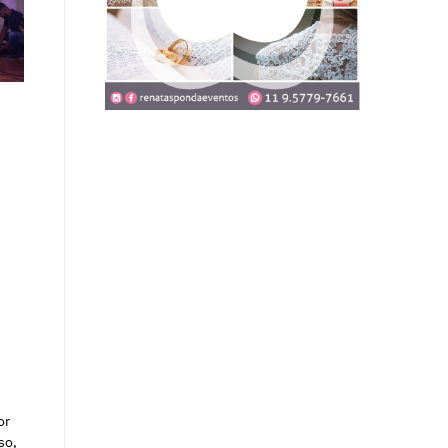
or
so,