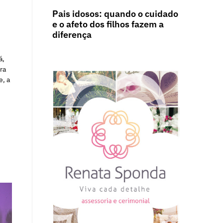
Pais idosos: quando o cuidado
e o afeto dos filhos fazem a
diferença
á,
ra
e, a