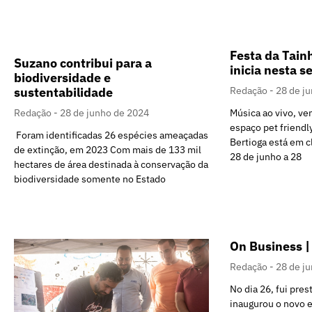
Festa da Tain
Suzano contribui para a
inicia nesta s
biodiversidade e
sustentabilidade
Redação
28 de j
Redação
28 de junho de 2024
Música ao vivo, v
espaço pet friendl
Foram identificadas 26 espécies ameaçadas
Bertioga está em c
de extinção, em 2023 Com mais de 133 mil
28 de junho a 28
hectares de área destinada à conservação da
biodiversidade somente no Estado
On Business |
Redação
28 de j
No dia 26, fui pres
inaugurou o novo e