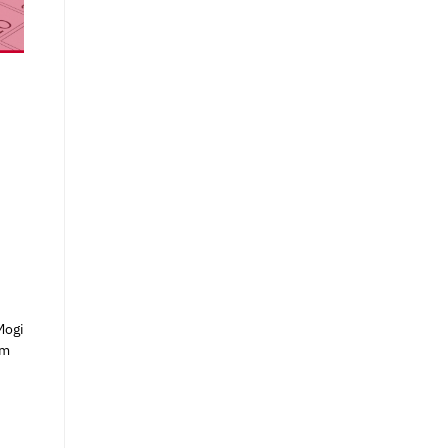
Mogi
om