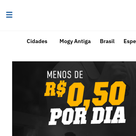
Cidades
Mogy Antiga
Brasil
Espe