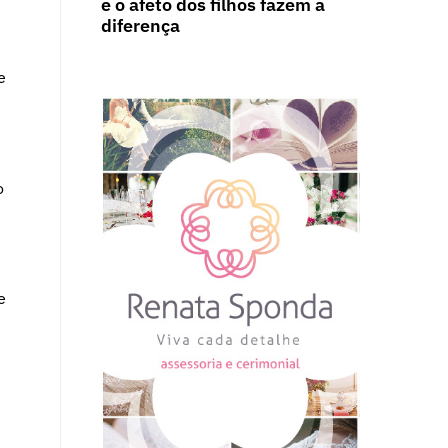
e o afeto dos filhos fazem a
diferença
e
o
e