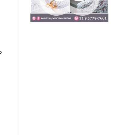
.
o
e