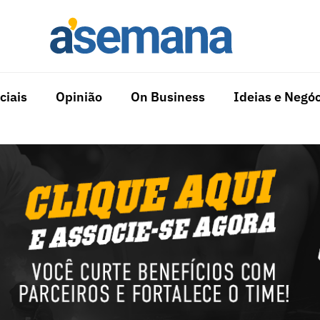
ciais
Opinião
On Business
Ideias e Negóc