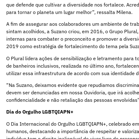
que defende que cultivar a diversidade nos fortalece. Acred
para tornar o planeta um lugar melhor”, ressalta Milena.
A fim de assegurar aos colaboradores um ambiente de traba
sintam acolhidos, a Suzano criou, em 2016, o Grupo Plura
internas para combater o preconceito e promover a diversi
2019 como estratégia de fortalecimento do tema pela Suz
O Plural lidera ações de sensibilização e letramento para
de banheiros inclusivos, realizada no último ano, fortale
utilizar essa infraestrutura de acordo com sua identidade 
“Na Suzano, deixamos evidente que repudiamos discrimina
devem ser denunciadas em nossa Ouvidoria, que irá acolher
confidencialidade e não retaliação das pessoas envolvidas”
Dia do Orgulho LGBTQIAPN+
O Dia Internacional do Orgulho LGBTQIAPN+, celebrado em 
humanos, destacando a importância de respeitar e valoriza
indivíduo tem o direito inalienável de viver livre de prec