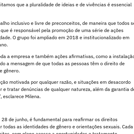
itamos que a pluralidade de ideias e de vivências é essencial
lho inclusivo e livre de preconceitos, de maneira que todos s
l, que é responsável pela promoção de uma série de ações
dade. O grupo foi ampliado em 2018 e institucionalizado em
ano.
 toda a empresa e também ações afirmativas, como a instalaçã
cendo a mensagem de que todas as pessoas têm o direito de
de gênero.
ção motivada por qualquer razão, e situações em desacordo
 e tratar denúncias de qualquer natureza, além da garantia d
, esclarece Milena.
28 de junho, é fundamental para reafirmar os direitos
r todas as identidades de gênero e orientações sexuais. Cada
onceitos, com pleno acesso a oportunidades e tratamento