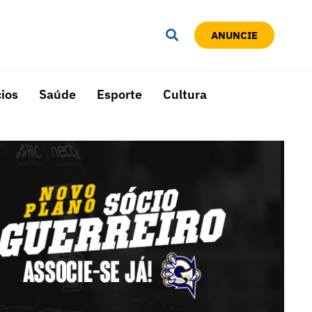
ANUNCIE
ios
Saúde
Esporte
Cultura