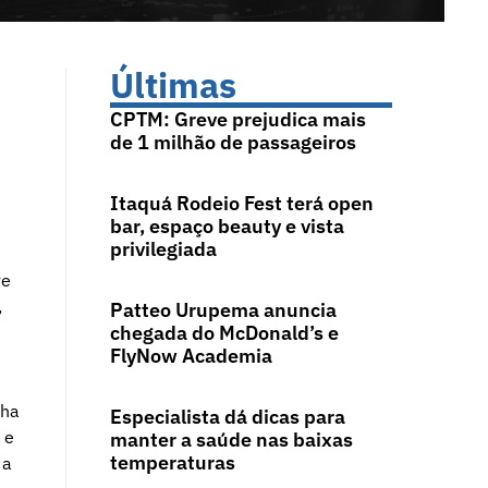
Últimas
CPTM: Greve prejudica mais
de 1 milhão de passageiros
Itaquá Rodeio Fest terá open
bar, espaço beauty e vista
privilegiada
ve
,
Patteo Urupema anuncia
chegada do McDonald’s e
FlyNow Academia
nha
Especialista dá dicas para
 e
manter a saúde nas baixas
temperaturas
 a