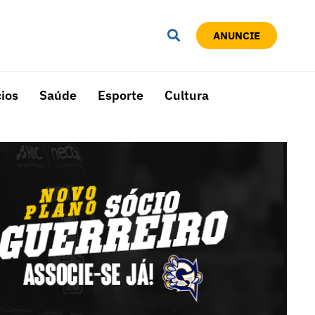
ANUNCIE
ios
Saúde
Esporte
Cultura