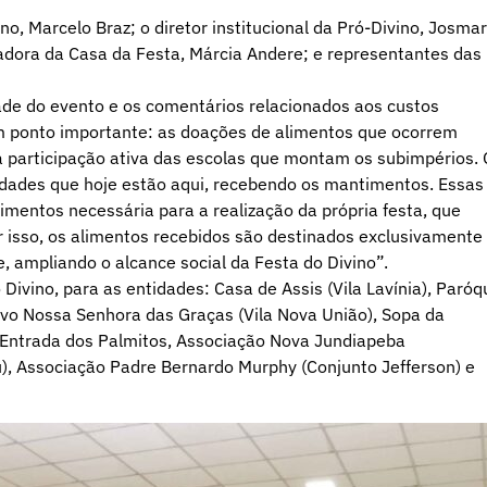
o, Marcelo Braz; o diretor institucional da Pró-Divino, Josmar
adora da Casa da Festa, Márcia Andere; e representantes das
ade do evento e os comentários relacionados aos custos
um ponto importante: as doações de alimentos que ocorrem
a participação ativa das escolas que montam os subimpérios.
idades que hoje estão aqui, recebendo os mantimentos. Essas
entos necessária para a realização da própria festa, que
 isso, os alimentos recebidos são destinados exclusivamente
, ampliando o alcance social da Festa do Divino”.
Divino, para as entidades: Casa de Assis (Vila Lavínia), Paróq
tivo Nossa Senhora das Graças (Vila Nova União), Sopa da
da Entrada dos Palmitos, Associação Nova Jundiapeba
u), Associação Padre Bernardo Murphy (Conjunto Jefferson) e