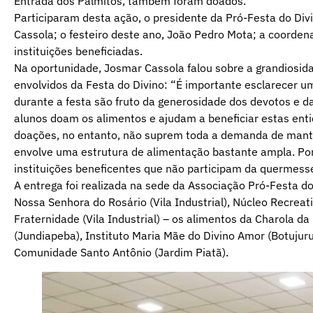
Entrada dos Palmitos, também foram doados.
Participaram desta ação, o presidente da Pró-Festa do Divin
Cassola; o festeiro deste ano, João Pedro Mota; a coorden
instituições beneficiadas.
Na oportunidade, Josmar Cassola falou sobre a grandiosid
envolvidos da Festa do Divino: “É importante esclarecer 
durante a festa são fruto da generosidade dos devotos e d
alunos doam os alimentos e ajudam a beneficiar estas ent
doações, no entanto, não suprem toda a demanda de mantim
envolve uma estrutura de alimentação bastante ampla. Por
instituições beneficentes que não participam da quermesse
A entrega foi realizada na sede da Associação Pró-Festa do 
Nossa Senhora do Rosário (Vila Industrial), Núcleo Recrea
Fraternidade (Vila Industrial) – os alimentos da Charola 
(Jundiapeba), Instituto Maria Mãe do Divino Amor (Botujur
Comunidade Santo Antônio (Jardim Piatã).