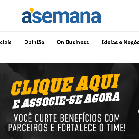
ciais
Opinião
On Business
Ideias e Negóc