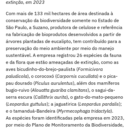
extinção, em 2023
Com mais de 133 mil hectares de área destinada à
conservação da biodiversidade somente no Estado de
São Paulo, a Suzano, produtora de celulose e referência
na fabricação de bioprodutos desenvolvidos a partir de
árvores plantadas de eucalipto, tem contribuído para a
preservação do meio ambiente por meio do manejo
sustentável. A empresa registrou 26 espécies da fauna
e da flora que estão ameaçadas de extinção, como as
aves bicudinho-do-brejo-paulista (
Formicivora
paludicola
), o corocoxó (
Carpornis cucullata
) e o pica-
pau dourado (
Piculus aurulentus
), além dos mamíferos
bugio-ruivo (
Alouatta guariba clamitans
), o sagui-da-
serra escura (
Callithrix aurita
), o gato-do-mato-pequeno
(
Leopardus guttulus
); a jaguatirica (
Leopardus pardalis
);
e o tamanduá-Bandeira (
Myrmecophaga tridactyla
).
As espécies foram identificadas pela empresa em 2023,
por meio do Plano de Monitoramento da Biodiversidade,