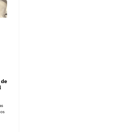
 de
l
as
nos