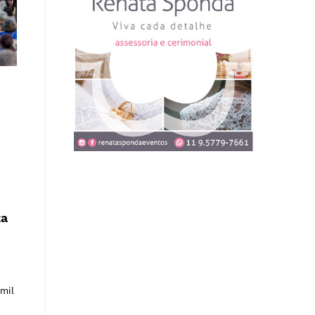
za
 mil