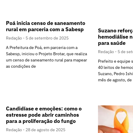
Poá inicia censo de saneamento
rural em parceria com a Sabesp
Suzano reforç
hemodiálise n
Redação
5 de setembro de 2025
para saúde
A Prefeitura de Poá, em parceria com a
Redação
5 de se
Sabesp, iniciou o Projeto Brotar, que realiza
um censo de saneamento rural para mapear
Prefeito e equipe 
as condições de
40 leitos de hemod
Suzano, Pedro Ishi,
mês de agosto, de
Candidíase e emoções: como o
estresse pode abrir caminhos
para a proliferação do fungo
Redação
28 de agosto de 2025