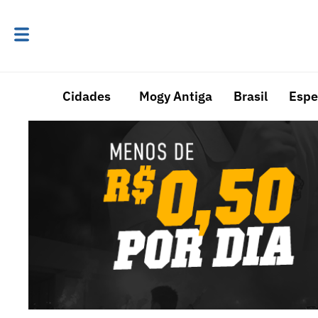
Cidades
Mogy Antiga
Brasil
Espe