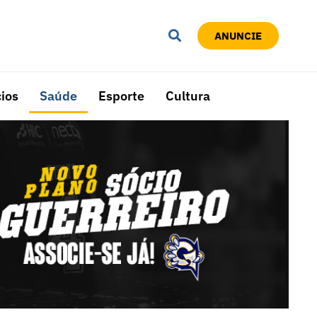
ANUNCIE
ios
Saúde
Esporte
Cultura