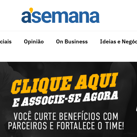
ciais
Opinião
On Business
Ideias e Negóc