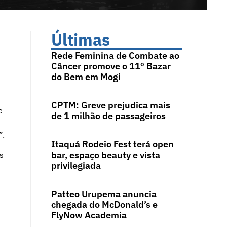
Últimas
Rede Feminina de Combate ao
Câncer promove o 11º Bazar
do Bem em Mogi
CPTM: Greve prejudica mais
e
de 1 milhão de passageiros
”.
Itaquá Rodeio Fest terá open
bar, espaço beauty e vista
s
privilegiada
Patteo Urupema anuncia
chegada do McDonald’s e
FlyNow Academia