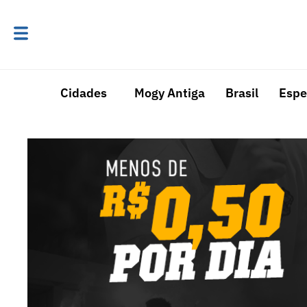
Cidades
Mogy Antiga
Brasil
Espe