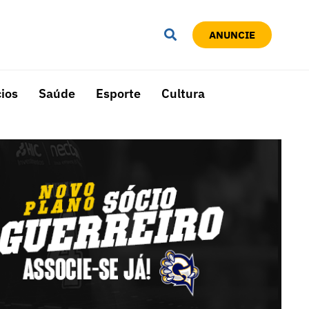
ANUNCIE
ios
Saúde
Esporte
Cultura