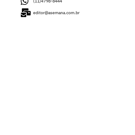
(11)4798-8444
editor@asemana.com.br