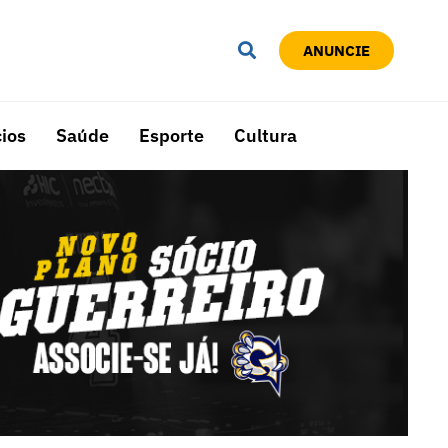
ANUNCIE
ios
Saúde
Esporte
Cultura