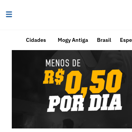
Cidades
Mogy Antiga
Brasil
Espe