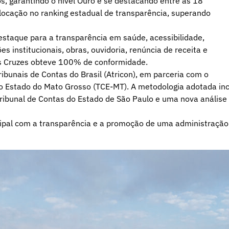
s, garantindo o nível Ouro e se destacando entre as 18
olocação no ranking estadual de transparência, superando
destaque para a transparência em saúde, acessibilidade,
s institucionais, obras, ouvidoria, renúncia de receita e
das Cruzes obteve 100% de conformidade.
bunais de Contas do Brasil (Atricon), em parceria com o
do Estado do Mato Grosso (TCE-MT). A metodologia adotada inc
 Tribunal de Contas do Estado de São Paulo e uma nova análise
ipal com a transparência e a promoção de uma administração