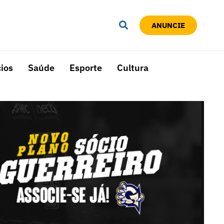
ANUNCIE
ios
Saúde
Esporte
Cultura