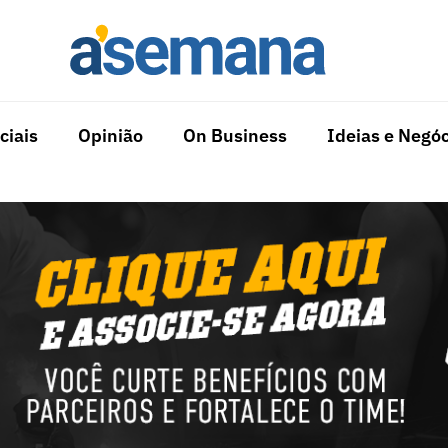
ciais
Opinião
On Business
Ideias e Negóc