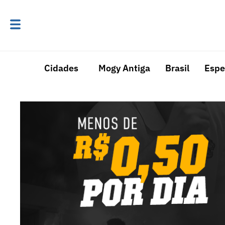
Cidades
Mogy Antiga
Brasil
Espe