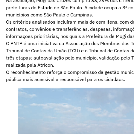
Na avaliação, Mogi das Cruzes cumpriu 88,23% dos critério
prefeituras do Estado de São Paulo. A cidade ocupa a 8ª c
municípios como São Paulo e Campinas.
Os critérios analisados incluíram mais de cem itens, com 
contratos, convênios e transferências, despesas, informaçõe
informações prioritárias, nos quais a Prefeitura de Mogi 
O PNTP é uma iniciativa da Associação dos Membros dos Tri
Tribunal de Contas da União (TCU) e o Tribunal de Contas 
três etapas: autoavaliação pelo município, validação pelo
realizada pela Atricon.
O reconhecimento reforça o compromisso da gestão munic
pública mais acessível e responsável para os cidadãos.