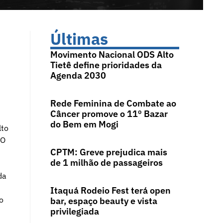
Últimas
Movimento Nacional ODS Alto
Tietê define prioridades da
Agenda 2030
Rede Feminina de Combate ao
Câncer promove o 11º Bazar
do Bem em Mogi
lto
 O
CPTM: Greve prejudica mais
de 1 milhão de passageiros
da
Itaquá Rodeio Fest terá open
o
bar, espaço beauty e vista
privilegiada