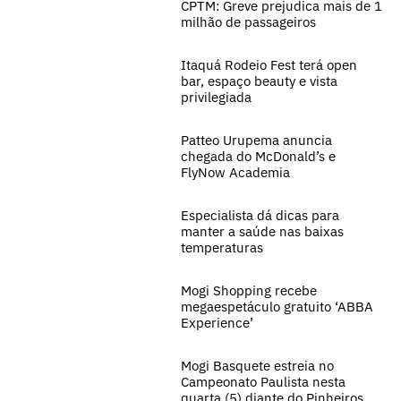
CPTM: Greve prejudica mais de 1
milhão de passageiros
Itaquá Rodeio Fest terá open
bar, espaço beauty e vista
privilegiada
Patteo Urupema anuncia
chegada do McDonald’s e
FlyNow Academia
Especialista dá dicas para
manter a saúde nas baixas
temperaturas
Mogi Shopping recebe
megaespetáculo gratuito ‘ABBA
Experience’
Mogi Basquete estreia no
Campeonato Paulista nesta
quarta (5) diante do Pinheiros