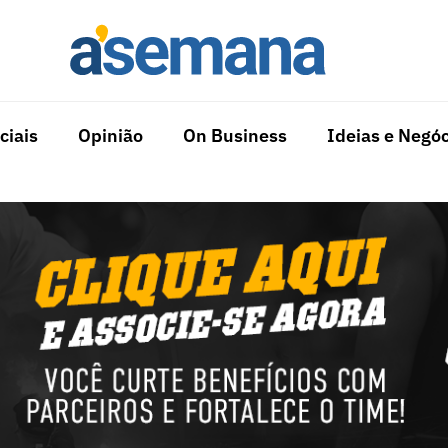
ciais
Opinião
On Business
Ideias e Negóc