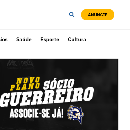
ANUNCIE
ios
Saúde
Esporte
Cultura