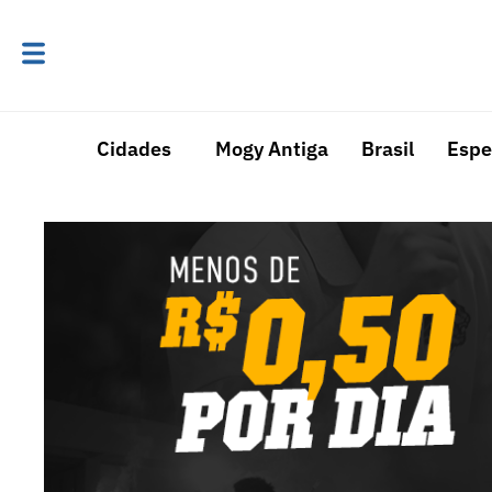
Cidades
Mogy Antiga
Brasil
Espe