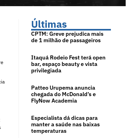
Últimas
CPTM: Greve prejudica mais
de 1 milhão de passageiros
Itaquá Rodeio Fest terá open
re
bar, espaço beauty e vista
privilegiada
cia
Patteo Urupema anuncia
chegada do McDonald’s e
FlyNow Academia
Especialista dá dicas para
:
manter a saúde nas baixas
s
temperaturas