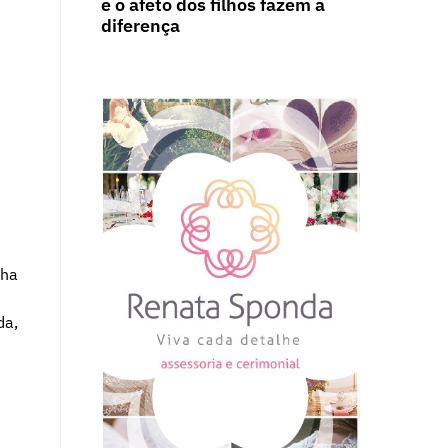
e o afeto dos filhos fazem a
diferença
lha
da,