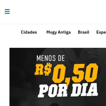
Cidades
Mogy Antiga
Brasil
Espe