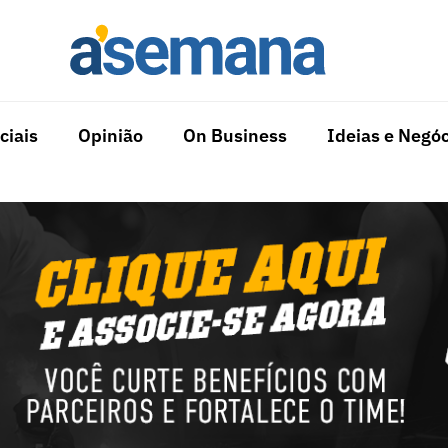
ciais
Opinião
On Business
Ideias e Negóc