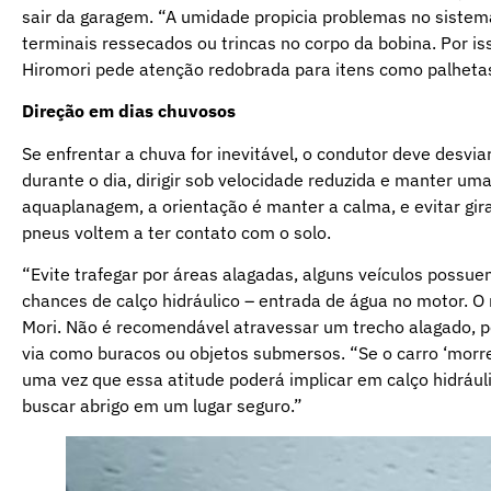
sair da garagem. “A umidade propicia problemas no sistem
terminais ressecados ou trincas no corpo da bobina. Por iss
Hiromori pede atenção redobrada para itens como palhetas, 
Direção em dias chuvosos
Se enfrentar a chuva for inevitável, o condutor deve desvi
durante o dia, dirigir sob velocidade reduzida e manter um
aquaplanagem, a orientação é manter a calma, e evitar gira
pneus voltem a ter contato com o solo.
“Evite trafegar por áreas alagadas, alguns veículos poss
chances de calço hidráulico – entrada de água no motor. O
Mori. Não é recomendável atravessar um trecho alagado, p
via como buracos ou objetos submersos. “Se o carro ‘morrer
uma vez que essa atitude poderá implicar em calço hidráuli
buscar abrigo em um lugar seguro.”