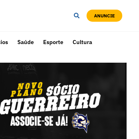
ANUNCIE
ios
Saúde
Esporte
Cultura