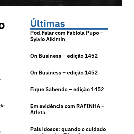
o
Últimas
Pod.Falar com Fabíola Pupo –
Sylvio Alkimin
On Business – edição 1452
On Business – edição 1452
e
Fique Sabendo – edição 1452
 de
Em evidência com RAFINHA –
Atleta
Pais idosos: quando o cuidado
e