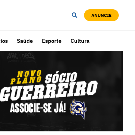
ANUNCIE
ios
Saúde
Esporte
Cultura