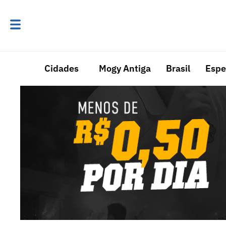
Cidades
Mogy Antiga
Brasil
Espe