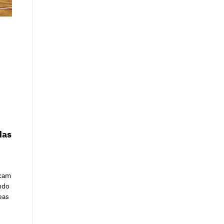
das
acam
ndo
eas