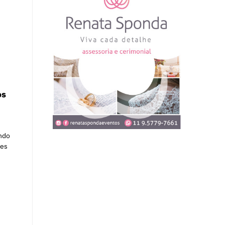
os
ndo
res