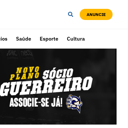
ANUNCIE
ios
Saúde
Esporte
Cultura