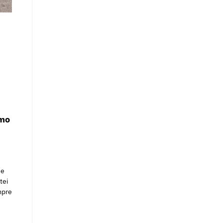
omo
de
tei
mpre