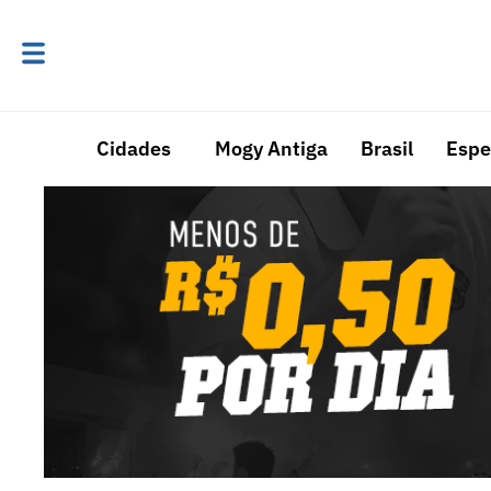
Cidades
Mogy Antiga
Brasil
Espe