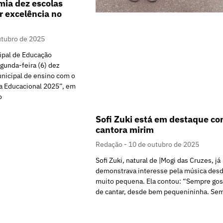
ia dez escolas
r excelência no
utubro de 2025
ipal de Educação
unda-feira (6) dez
unicipal de ensino com o
a Educacional 2025”, em
o
Sofi Zuki está em destaque c
cantora mirim
Redação
10 de outubro de 2025
Sofi Zuki, natural de |Mogi das Cruzes, já
demonstrava interesse pela música des
muito pequena. Ela contou: “Sempre gos
de cantar, desde bem pequenininha. Se