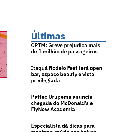
Últimas
CPTM: Greve prejudica mais
de 1 milhão de passageiros
Itaquá Rodeio Fest terá open
bar, espaço beauty e vista
privilegiada
Patteo Urupema anuncia
chegada do McDonald’s e
FlyNow Academia
Especialista dá dicas para
manter a saúde nas baixas