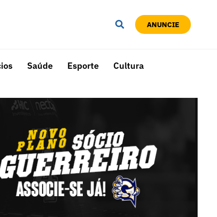
ANUNCIE
ios
Saúde
Esporte
Cultura