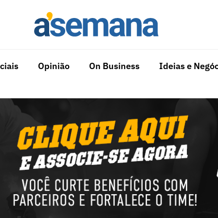
ciais
Opinião
On Business
Ideias e Negóc