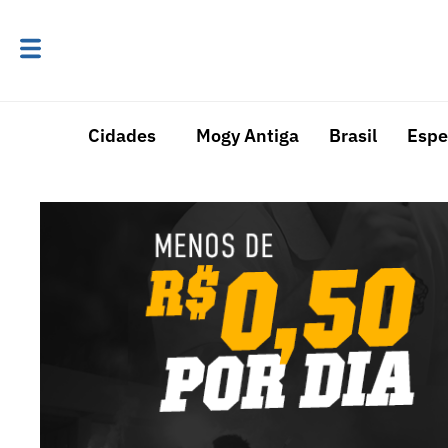
Cidades
Mogy Antiga
Brasil
Espe