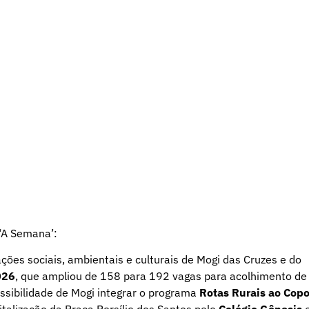
‘A Semana’:
ções sociais, ambientais e culturais de Mogi das Cruzes e do
026
, que ampliou de 158 para 192 vagas para acolhimento de
sibilidade de Mogi integrar o programa
Rotas Rurais ao Cop
italização da Praça Persílio dos Santos pelo
Colégio Gênesis
e