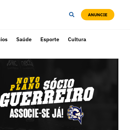
ANUNCIE
ios
Saúde
Esporte
Cultura