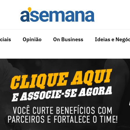
ciais
Opinião
On Business
Ideias e Negóc