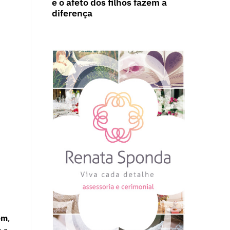
e o afeto dos filhos fazem a
diferença
om
,
 a