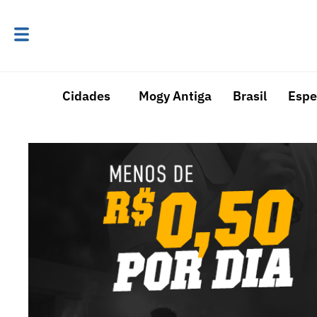
Cidades
Mogy Antiga
Brasil
Espe