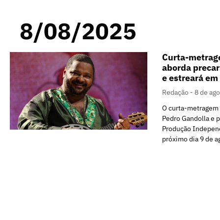
8/08/2025
Curta-metra
aborda precar
e estreará em
Redação
8 de ag
O curta-metragem 
Pedro Gandolla e 
Produção Independ
próximo dia 9 de a