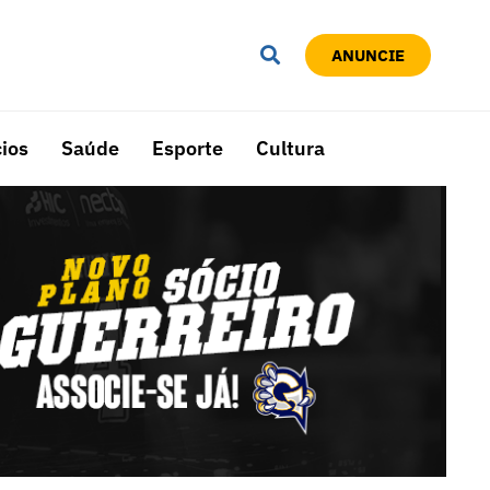
ANUNCIE
ios
Saúde
Esporte
Cultura