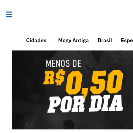
Cidades
Mogy Antiga
Brasil
Espe