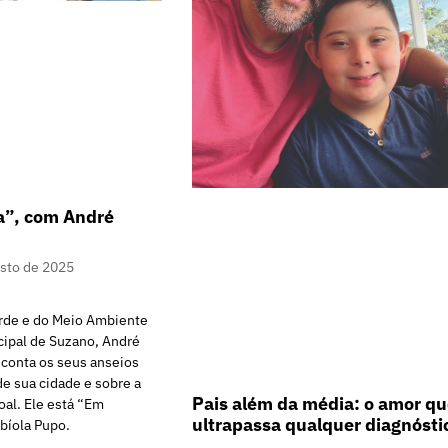
a”, com André
osto de 2025
erde e do Meio Ambiente
cipal de Suzano, André
 conta os seus anseios
e sua cidade e sobre a
Pais além da média: o amor q
oal. Ele está “Em
ultrapassa qualquer diagnósti
bíola Pupo.