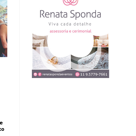
ue
co