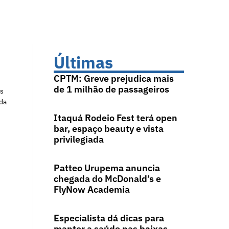
Últimas
CPTM: Greve prejudica mais
de 1 milhão de passageiros
os
da
Itaquá Rodeio Fest terá open
bar, espaço beauty e vista
privilegiada
Patteo Urupema anuncia
chegada do McDonald’s e
FlyNow Academia
Especialista dá dicas para
manter a saúde nas baixas