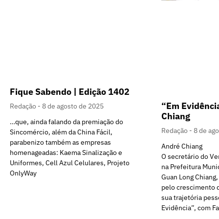
Fique Sabendo | Edição 1402
“Em Evidênci
Redação
8 de agosto de 2025
Chiang
…que, ainda falando da premiação do
Redação
8 de ag
Sincomércio, além da China Fácil,
parabenizo também as empresas
André Chiang
homenageadas: Kaema Sinalização e
O secretário do V
Uniformes, Cell Azul Celulares, Projeto
na Prefeitura Muni
OnlyWay
Guan Long Chiang,
pelo crescimento d
sua trajetória pess
Evidência”, com Fa