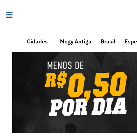
Cidades
Mogy Antiga
Brasil
Espe