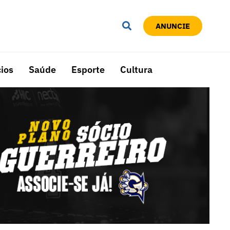
ANUNCIE
ios
Saúde
Esporte
Cultura