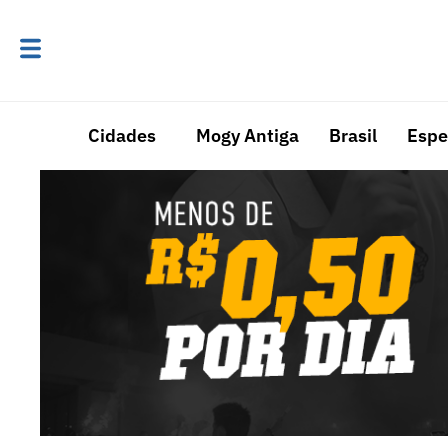
Cidades
Mogy Antiga
Brasil
Espe