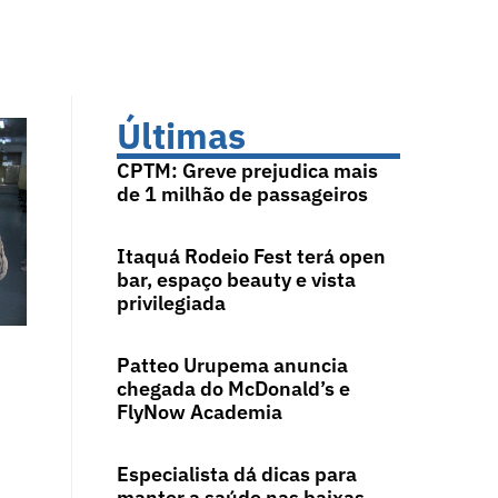
Últimas
CPTM: Greve prejudica mais
de 1 milhão de passageiros
Itaquá Rodeio Fest terá open
bar, espaço beauty e vista
privilegiada
Patteo Urupema anuncia
chegada do McDonald’s e
FlyNow Academia
Especialista dá dicas para
manter a saúde nas baixas