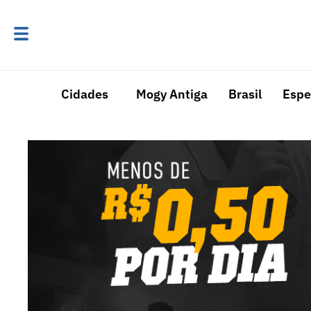
Cidades
Mogy Antiga
Brasil
Espe