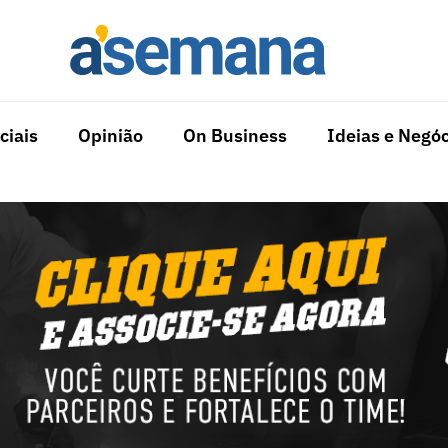
ciais
Opinião
On Business
Ideias e Negóc