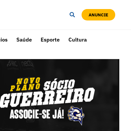
ANUNCIE
ios
Saúde
Esporte
Cultura