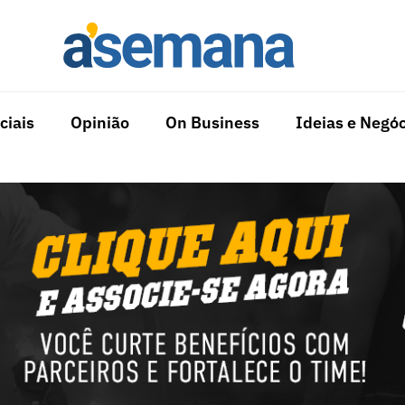
ciais
Opinião
On Business
Ideias e Negóc