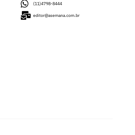
(11)4798-8444
editor@asemana.com.br