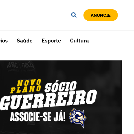
ANUNCIE
ios
Saúde
Esporte
Cultura