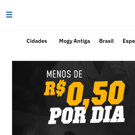
Cidades
Mogy Antiga
Brasil
Espe