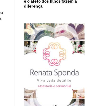
e o afeto dos filhos fazem a
diferença
eu
m