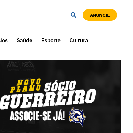
ANUNCIE
ios
Saúde
Esporte
Cultura