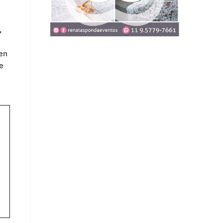
,
en
e
e