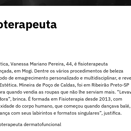
ioterapeuta
ca, Vanessa Mariano Pereira, 44, é fisioterapeuta
ançada, em Mogi. Dentre os vários procedimentos de beleza
do de emagrecimento personalizado e multidisciplinar, e rev
Estética. Mineira de Poço de Caldas, foi em Ribeirão Preto-SP
mbra quando vendia as roupas que não lhe serviam mais. “Leva
edora”, brinca. É formada em Fisioterapia desde 2013, com
lexidade do corpo humano, que começou quando dançava balé,
ança com seus labirintos e formatos singulares”, justifica.
ioterapeuta dermatofuncional