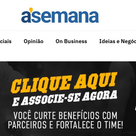
ciais
Opinião
On Business
Ideias e Negóc