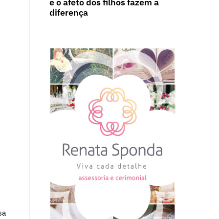
e o afeto dos filhos fazem a
diferença
sa