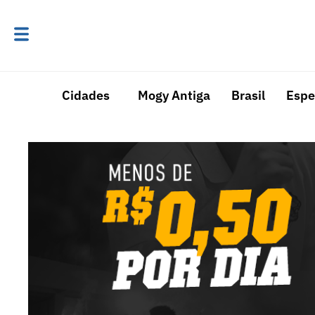
Cidades
Mogy Antiga
Brasil
Espe