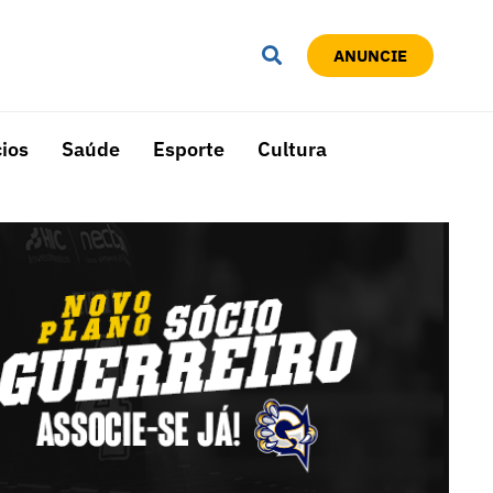
ANUNCIE
ios
Saúde
Esporte
Cultura