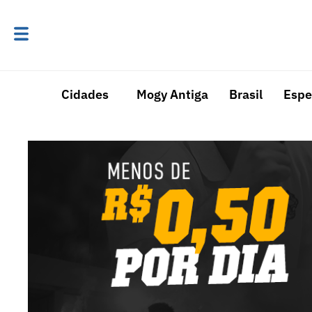
Cidades
Mogy Antiga
Brasil
Espe