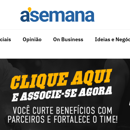
ciais
Opinião
On Business
Ideias e Negóc