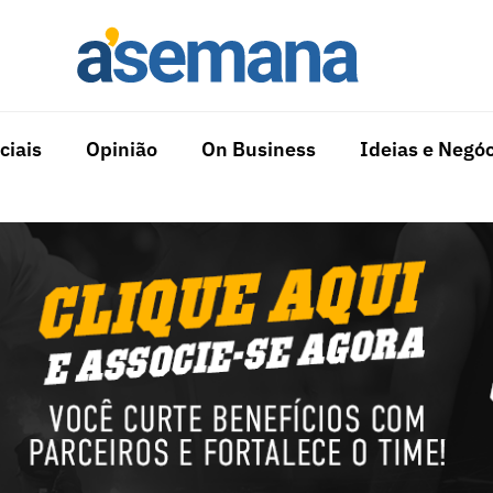
ciais
Opinião
On Business
Ideias e Negóc