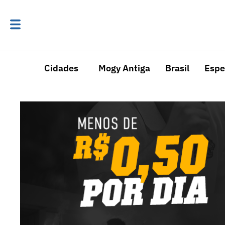
Cidades
Mogy Antiga
Brasil
Espe