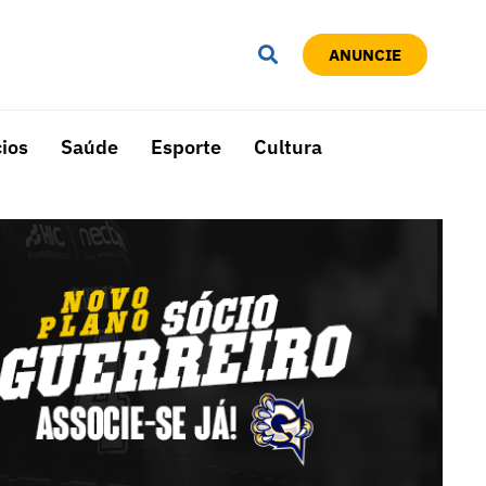
ANUNCIE
ios
Saúde
Esporte
Cultura