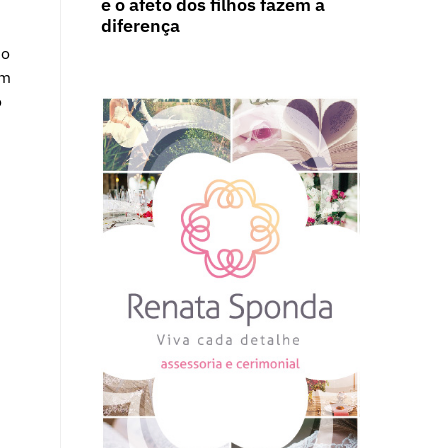
e o afeto dos filhos fazem a
diferença
so
ém
o