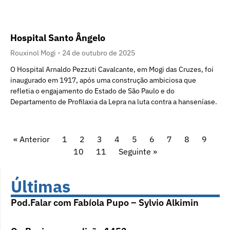
Hospital Santo Ângelo
Rouxinol Mogi
24 de outubro de 2025
O Hospital Arnaldo Pezzuti Cavalcante, em Mogi das Cruzes, foi
inaugurado em 1917, após uma construção ambiciosa que
refletia o engajamento do Estado de São Paulo e do
Departamento de Profilaxia da Lepra na luta contra a hanseníase.
« Anterior
1
2
3
4
5
6
7
8
9
10
11
Seguinte »
Últimas
Pod.Falar com Fabíola Pupo – Sylvio Alkimin