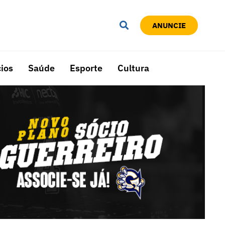
ANUNCIE
ios
Saúde
Esporte
Cultura