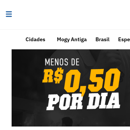
Cidades
Mogy Antiga
Brasil
Espe