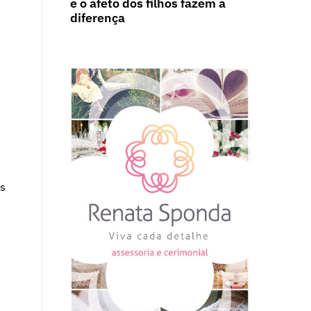
e o afeto dos filhos fazem a
diferença
es