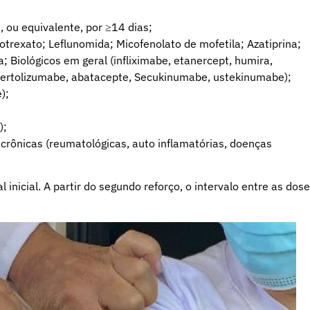
 ou equivalente, por ≥14 dias;
trexato; Leflunomida; Micofenolato de mofetila; Azatiprina;
; Biológicos em geral (infliximabe, etanercept, humira,
ertolizumabe, abatacepte, Secukinumabe, ustekinumabe);
);
;
);
rônicas (reumatológicas, auto inflamatórias, doenças
inicial. A partir do segundo reforço, o intervalo entre as dos