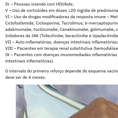
IV – Pessoas vivendo com HIV/Aids;
V – Uso de corticóides em doses ≥20 mg/dia de prednisona,
VI – Uso de drogas modificadoras da resposta imune – Meto
Ciclofosfamida; Ciclosporina; Tacrolimus; 6-mercaptopurina
adalimumabe, tocilizumabe, Canakinumabe, golimumabe, c
Inibidores da JAK (Tofacitinibe, baracitinibe e Upadacitinibe
VII – Auto-inflamatórias, doenças intestinais inflamatórias
VIII – Pacientes em terapia renal substitutiva (hemodiálise
IX – Pacientes com doenças imunomediadas inflamatórias c
intestinais inflamatórias).
O intervalo do primeiro reforço depende do esquema vacinal 
deve ser de 4 meses.