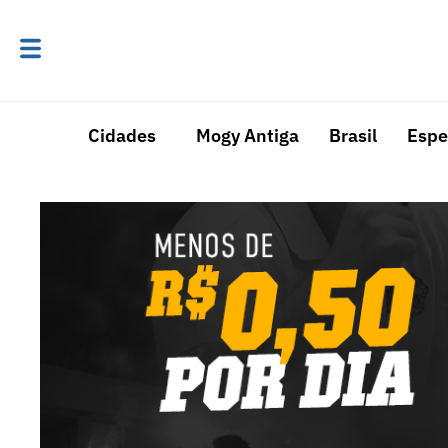
Cidades
Mogy Antiga
Brasil
Espe