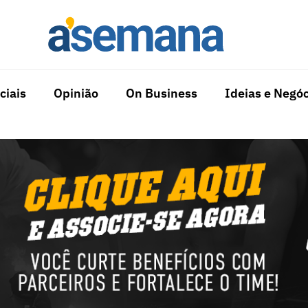
ciais
Opinião
On Business
Ideias e Negóc