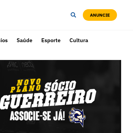
ANUNCIE
ios
Saúde
Esporte
Cultura