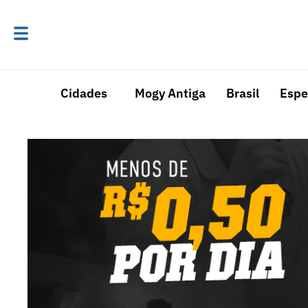
Cidades
Mogy Antiga
Brasil
Espe