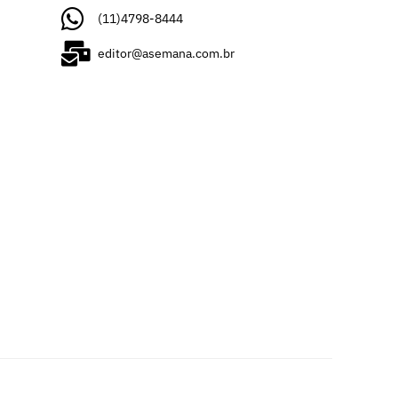
(11)4798-8444
editor@asemana.com.br