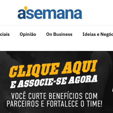
ciais
Opinião
On Business
Ideias e Negóc