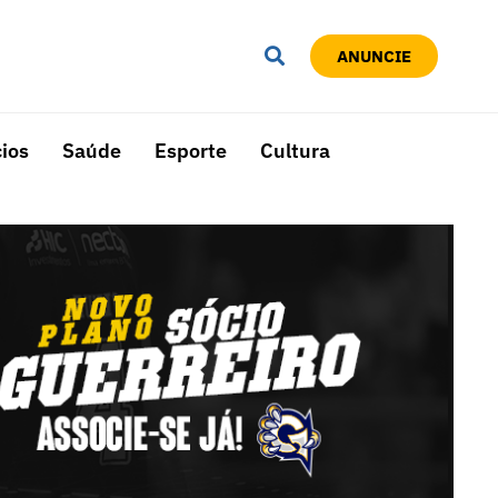
ANUNCIE
ios
Saúde
Esporte
Cultura