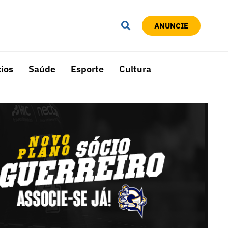
ANUNCIE
ios
Saúde
Esporte
Cultura