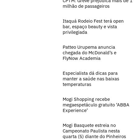
CPTM: Greve prejudica mais de 1
milhão de passageiros
Itaquá Rodeio Fest terá open
bar, espaço beauty e vista
privilegiada
Patteo Urupema anuncia
chegada do McDonald’s e
FlyNow Academia
Especialista dá dicas para
manter a saúde nas baixas
temperaturas
Mogi Shopping recebe
megaespetáculo gratuito ‘ABBA
Experience’
Mogi Basquete estreia no
Campeonato Paulista nesta
quarta (5) diante do Pinheiros