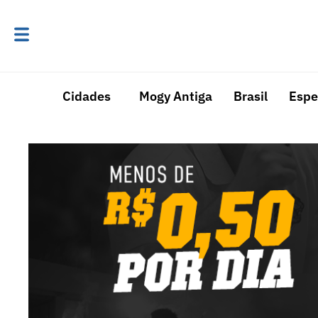
Cidades
Mogy Antiga
Brasil
Espe