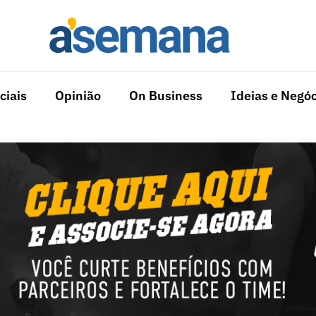
ciais
Opinião
On Business
Ideias e Negóc