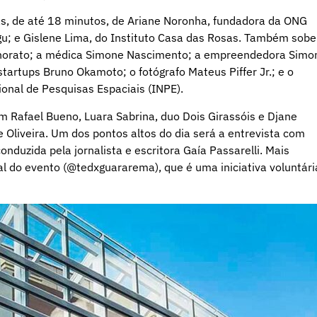
s, de até 18 minutos, de Ariane Noronha, fundadora da ONG
ungu; e Gislene Lima, do Instituto Casa das Rosas. Também sob
onorato; a médica Simone Nascimento; a empreendedora Simo
tartups Bruno Okamoto; o fotógrafo Mateus Piffer Jr.; e o
cional de Pesquisas Espaciais (INPE).
om Rafael Bueno, Luara Sabrina, duo Dois Girassóis e Djane
 Oliveira. Um dos pontos altos do dia será a entrevista com
conduzida pela jornalista e escritora Gaía Passarelli. Mais
al do evento (@tedxguararema), que é uma iniciativa voluntári