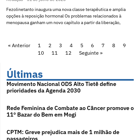
Fezolinetanto inaugura uma nova classe terapêutica e amplia
opções à reposição hormonal Os problemas relacionados à
menopausa ganham um novo capítulo a partir da liberação,
« Anterior
1
2
3
4
5
6
7
8
9
10
11
12
Seguinte »
Últimas
Movimento Nacional ODS Alto Tietê define
prioridades da Agenda 2030
Rede Feminina de Combate ao Câncer promove o
11º Bazar do Bem em Mogi
CPTM: Greve prejudica mais de 1 milhão de
passageiros