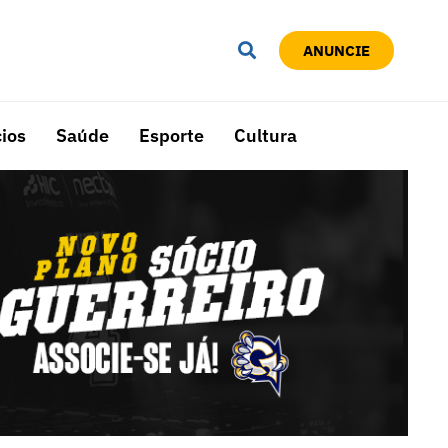
ANUNCIE
ios
Saúde
Esporte
Cultura