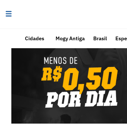
Cidades
Mogy Antiga
Brasil
Espe