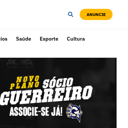
ANUNCIE
ios
Saúde
Esporte
Cultura