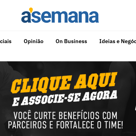
ciais
Opinião
On Business
Ideias e Negóc