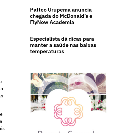
Patteo Urupema anuncia
chegada do McDonald’s e
FlyNow Academia
Especialista dá dicas para
manter a saúde nas baixas
temperaturas
o
ta
as
ue
ra
ais