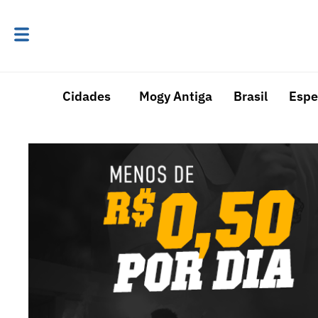
Cidades
Mogy Antiga
Brasil
Espe