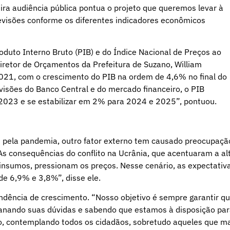
ira audiência pública pontua o projeto que queremos levar à
revisões conforme os diferentes indicadores econômicos
oduto Interno Bruto (PIB) e do Índice Nacional de Preços ao
retor de Orçamentos da Prefeitura de Suzano, William
021, com o crescimento do PIB na ordem de 4,6% no final do
visões do Banco Central e do mercado financeiro, o PIB
2023 e se estabilizar em 2% para 2024 e 2025”, pontuou.
pela pandemia, outro fator externo tem causado preocupaçã
As consequências do conflito na Ucrânia, que acentuaram a al
insumos, pressionam os preços. Nesse cenário, as expectativ
de 6,9% e 3,8%”, disse ele.
ndência de crescimento. “Nosso objetivo é sempre garantir q
anando suas dúvidas e sabendo que estamos à disposição pa
io, contemplando todos os cidadãos, sobretudo aqueles que m