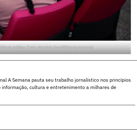
ncia pública (Foto: Maurício Sordilli/Secop Suzano)
al A Semana pauta seu trabalho jornalístico nos princípios
o informação, cultura e entretenimento a milhares de