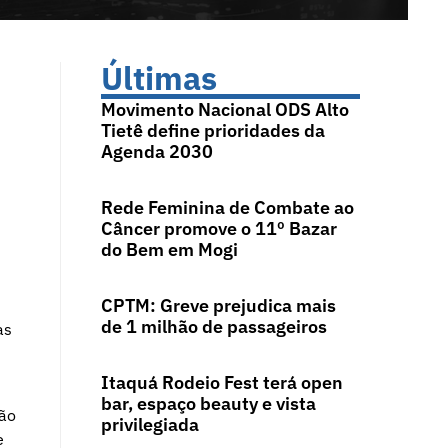
Últimas
Movimento Nacional ODS Alto
Tietê define prioridades da
Agenda 2030
Rede Feminina de Combate ao
Câncer promove o 11º Bazar
do Bem em Mogi
CPTM: Greve prejudica mais
de 1 milhão de passageiros
as
Itaquá Rodeio Fest terá open
bar, espaço beauty e vista
tão
privilegiada
e